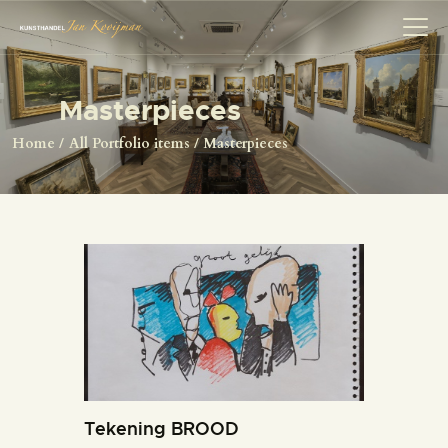
Masterpieces
HOME
Home
All Portfolio items
Masterpieces
SCHILDERS
COLLECTIE
OVER ONS
HERMAN BROOD
ANTIQUITEITEN
CONTACT
Tekening BROOD