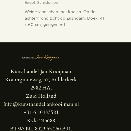
Engel,
Schilderijen
Weide-landschap met koeien. Op de
achtergrond zicht op Zaandam. Doek: 41
x 60 cm, gesigneerd.
Kunsthandel Jan Kooijman
Koninginneweg 57, Ridderkerk
2982 HA,
Zuid Holland
Info@kunsthandeljankooijman.nl
+31 6 10143581
Kvk: 245688
BTW: NL 8023.55.250.B01.