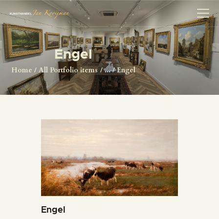
Engel
HOME
Home
All Portfolio items
...
Engel
SCHILDERS
COLLECTIE
OVER ONS
HERMAN BROOD
ANTIQUITEITEN
CONTACT
Engel