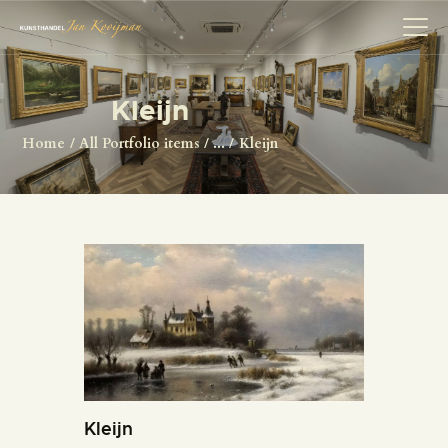
Kleijn
HOME
Home
All Portfolio items
...
Kleijn
SCHILDERS
COLLECTIE
OVER ONS
HERMAN BROOD
ANTIQUITEITEN
CONTACT
Kleijn