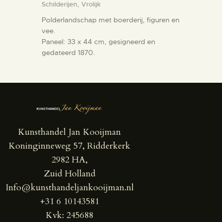
Schilderijen,
Vrolijk
Polderlandschap met boerderij, figuren en
vee.
Paneel: 33 x 44 cm, gesigneerd en
gedateerd 1870.
Kunsthandel Jan Kooijman
Koninginneweg 57, Ridderkerk
2982 HA,
Zuid Holland
Info@kunsthandeljankooijman.nl
+31 6 10143581
Kvk: 245688