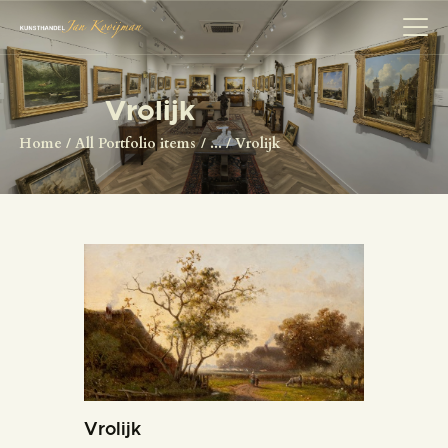
Vrolijk
HOME
Home
All Portfolio items
...
Vrolijk
SCHILDERS
COLLECTIE
OVER ONS
HERMAN BROOD
ANTIQUITEITEN
CONTACT
Vrolijk